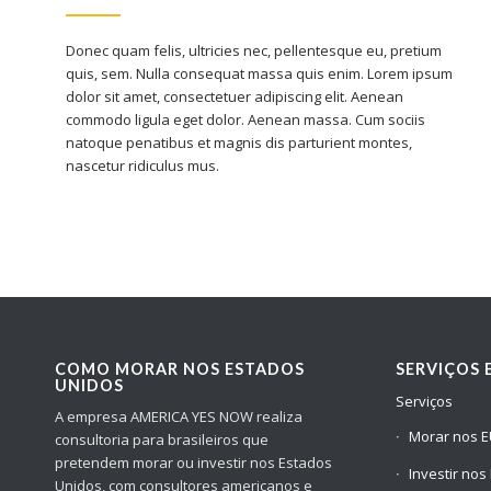
Donec quam felis, ultricies nec, pellentesque eu, pretium
quis, sem. Nulla consequat massa quis enim. Lorem ipsum
dolor sit amet, consectetuer adipiscing elit. Aenean
commodo ligula eget dolor. Aenean massa. Cum sociis
natoque penatibus et magnis dis parturient montes,
nascetur ridiculus mus.
COMO MORAR NOS ESTADOS
SERVIÇOS 
UNIDOS
Serviços
A empresa AMERICA YES NOW realiza
Morar nos 
consultoria para brasileiros que
pretendem morar ou investir nos Estados
Investir nos
Unidos, com consultores americanos e