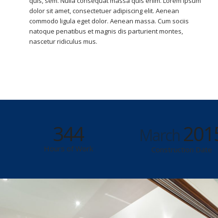
quis, sem. Nulla consequat massa quis enim. Lorem ipsum
dolor sit amet, consectetuer adipiscing elit. Aenean
commodo ligula eget dolor. Aenean massa. Cum sociis
natoque penatibus et magnis dis parturient montes,
nascetur ridiculus mus.
344
201
March
Hours of Work
Construction Date